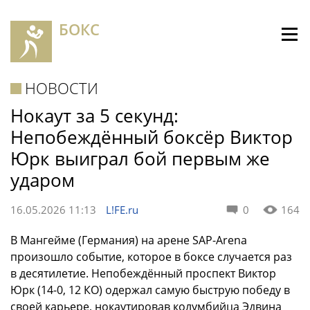
БОКС
НОВОСТИ
Нокаут за 5 секунд:
Непобеждённый боксёр Виктор
Юрк выиграл бой первым же
ударом
16.05.2026 11:13
L!FE.ru
0
164
В Мангейме (Германия) на арене SAP-Arena
произошло событие, которое в боксе случается раз
в десятилетие. Непобеждённый проспект Виктор
Юрк (14-0, 12 КО) одержал самую быструю победу в
своей карьере, нокаутировав колумбийца Эдвина