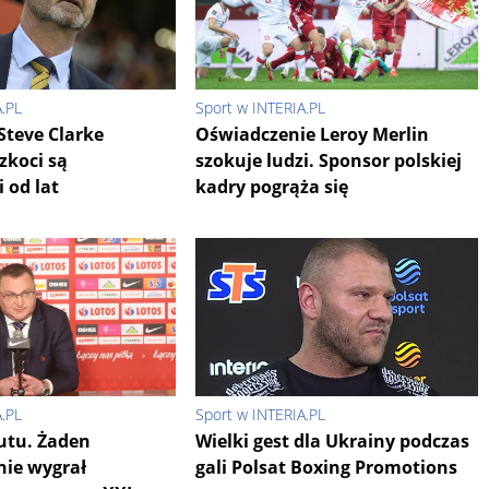
A.PL
Sport w INTERIA.PL
Steve Clarke
Oświadczenie Leroy Merlin
Szkoci są
szokuje ludzi. Sponsor polskiej
 od lat
kadry pogrąża się
A.PL
Sport w INTERIA.PL
utu. Żaden
Wielki gest dla Ukrainy podczas
nie wygrał
gali Polsat Boxing Promotions