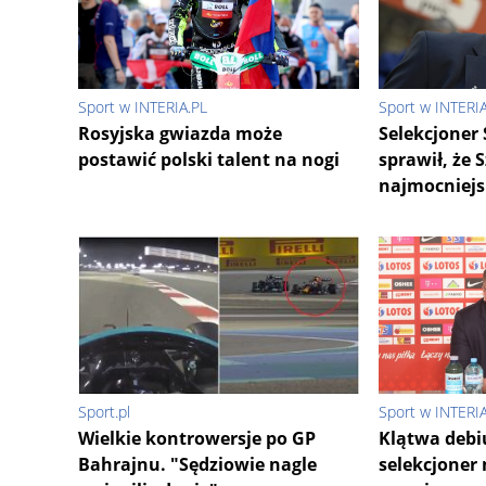
Sport w INTERIA.PL
Sport w INTERI
Rosyjska gwiazda może
Selekcjoner 
postawić polski talent na nogi
sprawił, że 
najmocniejsi
Sport.pl
Sport w INTERI
Wielkie kontrowersje po GP
Klątwa debi
Bahrajnu. "Sędziowie nagle
selekcjoner 