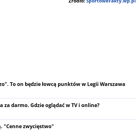
Źródło:
SportoweFakty.wp.pl
zzo". To on będzie łowcą punktów w Legii Warszawa
ja za darmo. Gdzie oglądać w TV i online?
ią. "Cenne zwycięstwo"