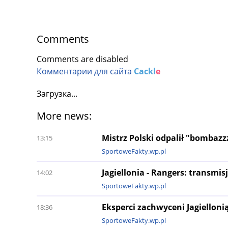
Comments
Comments are disabled
Комментарии для сайта
Cackl
e
Загрузка...
More news:
Mistrz Polski odpalił "bombaz
13:15
SportoweFakty.wp.pl
Jagiellonia - Rangers: transmis
14:02
SportoweFakty.wp.pl
Eksperci zachwyceni Jagiellon
18:36
SportoweFakty.wp.pl