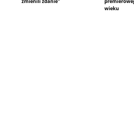
zmienili zdanie"
premierowe
wieku