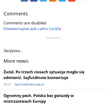
Comments
Comments are disabled
Комментарии для сайта
Cackl
e
Sponsored
Загрузка...
More news:
Żużel. Po trzech ciosach sytuacja mogła się
odmienić. Sajfutdinow komentuje
09:15
SportoweFakty.wp.pl
Ogromny pech. Polska bez gwiazdy w
mistrzostwach Europy