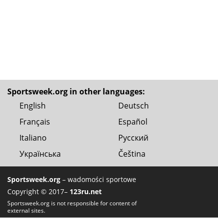
Sportsweek.org in other languages:
English
Deutsch
Français
Español
Italiano
Русский
Українська
Čeština
Sportsweek.org
– wadomości sportowe
Copyright © 2017–
123ru.net
Sportsweek.org is not responsible for content of
external sites.