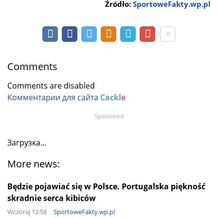
Źródło:
SportoweFakty.wp.pl
Comments
Comments are disabled
Комментарии для сайта
Cackl
e
Sponsored
Загрузка...
More news:
Będzie pojawiać się w Polsce. Portugalska piękność
skradnie serca kibiców
Wczoraj 12:58
SportoweFakty.wp.pl