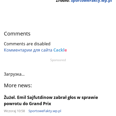
Źródło:
SportoweFakty.wp.pl
Comments
Comments are disabled
Комментарии для сайта
Cackl
e
Sponsored
Загрузка...
More news:
Żużel. Emil Sajfutdinow zabrał głos w sprawie
powrotu do Grand Prix
Wczoraj 10:58
SportoweFakty.wp.pl