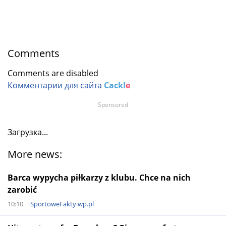
Comments
Comments are disabled
Комментарии для сайта
Cackl
e
Sponsored
Загрузка...
More news:
Barca wypycha piłkarzy z klubu. Chce na nich
zarobić
10:10
SportoweFakty.wp.pl