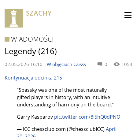
SZACHY
WIADOMOŚCI
Legendy (216)
02.05.2026 16:10
W objęciach Caissy
0
1054
Kontynuacja odcinka 215
“Spassky was one of the most naturally
gifted players in history, with an intuitive
understanding of harmony on the board.”
Garry Kasparov
pic.twitter.com/8I5hQ0dPNO
— ICC chessclub.com (@chessclubICC)
April
30, 2026