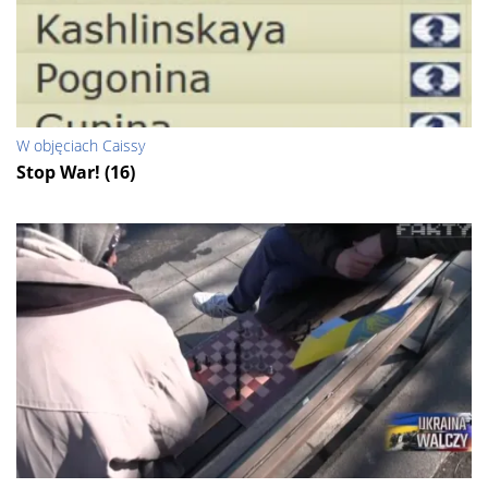
W objęciach Caissy
Stop War! (16)