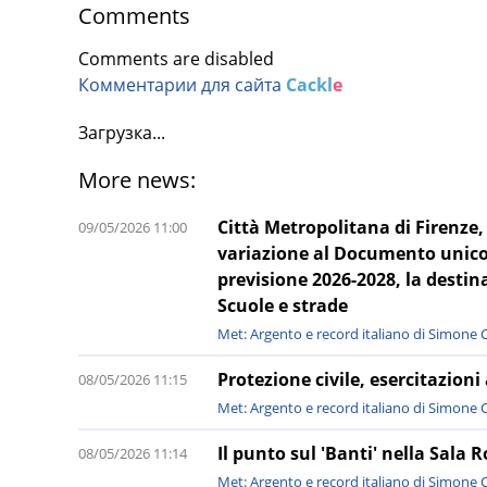
Comments
Comments are disabled
Комментарии для сайта
Cackl
e
Загрузка...
More news:
Città Metropolitana di Firenze,
09/05/2026 11:00
variazione al Documento unico 
previsione 2026-2028, la destin
Scuole e strade
Met: Argento e record italiano di Simone Ci
Protezione civile, esercitazioni 
08/05/2026 11:15
Met: Argento e record italiano di Simone Ci
Il punto sul 'Banti' nella Sala 
08/05/2026 11:14
Met: Argento e record italiano di Simone Ci