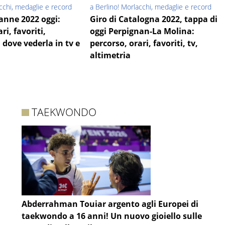
acchi, medaglie e record
a Berlino! Morlacchi, medaglie e record
anne 2022 oggi:
Giro di Catalogna 2022, tappa di
ri, favoriti,
oggi Perpignan-La Molina:
dove vederla in tv e
percorso, orari, favoriti, tv,
altimetria
TAEKWONDO
Abderrahman Touiar argento agli Europei di
taekwondo a 16 anni! Un nuovo gioiello sulle