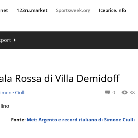
.net
123ru.market
Sportsweek.org
Iceprice.info
 sport
Sala Rossa di Villa Demidoff
Simone Ciulli
0
38
olino
Fonte:
Met: Argento e record italiano di Simone Ciulli