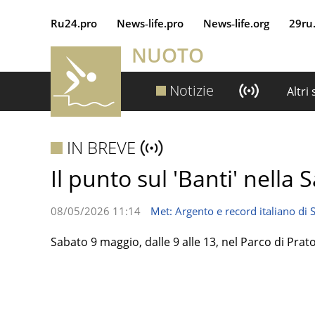
Ru24.pro
News‑life.pro
News‑life.org
29ru
NUOTO
Notizie
Altri
IN BREVE
Il punto sul 'Banti' nella 
08/05/2026 11:14
Met: Argento e record italiano di 
Sabato 9 maggio, dalle 9 alle 13, nel Parco di Prat