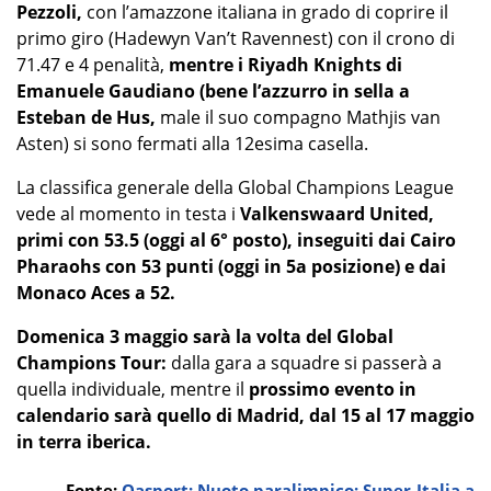
Pezzoli,
con l’amazzone italiana in grado di coprire il
primo giro (Hadewyn Van’t Ravennest) con il crono di
71.47 e 4 penalità,
mentre i Riyadh Knights di
Emanuele Gaudiano (bene l’azzurro in sella a
Esteban de Hus,
male il suo compagno Mathjis van
Asten) si sono fermati alla 12esima casella.
La classifica generale della Global Champions League
vede al momento in testa i
Valkenswaard United,
primi con 53.5 (oggi al 6° posto), inseguiti dai Cairo
Pharaohs con 53 punti (oggi in 5a posizione) e dai
Monaco Aces a 52.
Domenica 3 maggio sarà la volta del Global
Champions Tour:
dalla gara a squadre si passerà a
quella individuale, mentre il
prossimo evento in
calendario sarà quello di Madrid, dal 15 al 17 maggio
in terra iberica.
Fonte:
Oasport: Nuoto paralimpico: Super-Italia a