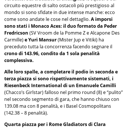
circuito equestre di salto ostacoli più prestigioso al
mondo si sono sfidate in due intense manche: ecco
come sono andate le cose nel dettaglio.
A imporsi
sono stati i Monaco Aces: il duo formato da Peder
Fredricson
(SV Vroom de la Pomme Z e Alcapone Des
Carmille)
e Yuri Mansur
(Mister Jup e Vitiki) ha
preceduto tutta la concorrenza facendo segnare il
crono di 143.96, condito da 1 sola penalità
complessiva.
Alle loro spalle, a completare il podio in seconda e
terza piazza si sono rispettivamente sistemati, i
Riesenbeck International di un Emanuele Camilli
(Chacco’s Girlstar) falloso nel primo round (8) e “pulito”
nel secondo segmento di gara, che hanno chiuso con
139.08 ma con 8 penalità, e i Basel Cosmopolitans
(142.38 – 8 penalità).
Quarta piazza per i Rome Gladiators di Clara