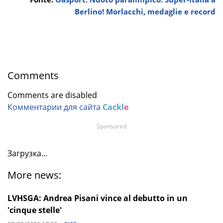
Berlino! Morlacchi, medaglie e record
Comments
Comments are disabled
Комментарии для сайта
Cackl
e
Sponsored
Загрузка...
More news:
LVHSGA: Andrea Pisani vince al debutto in un
'cinque stelle'