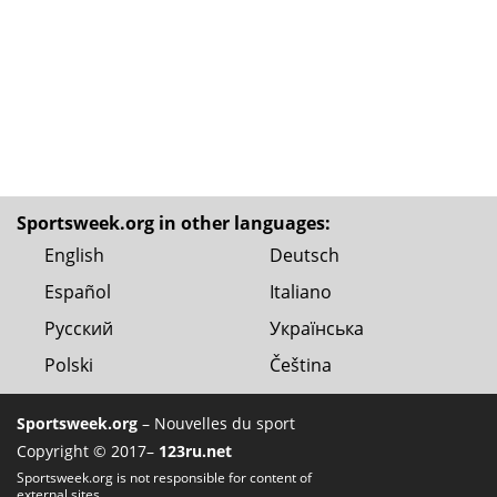
Sportsweek.org in other languages:
English
Deutsch
Español
Italiano
Русский
Українська
Polski
Čeština
Sportsweek.org
– Nouvelles du sport
Copyright © 2017–
123ru.net
Sportsweek.org is not responsible for content of
external sites.