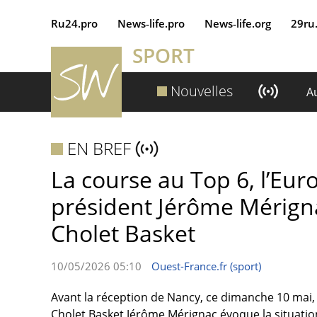
Ru24.pro
News‑life.pro
News‑life.org
29ru
SPORT
Nouvelles
A
EN BREF
La course au Top 6, l’Euro
président Jérôme Mérignac
Cholet Basket
10/05/2026 05:10
Ouest-France.fr (sport)
Avant la réception de Nancy, ce dimanche 10 mai,
Cholet Basket Jérôme Mérignac évoque la situation