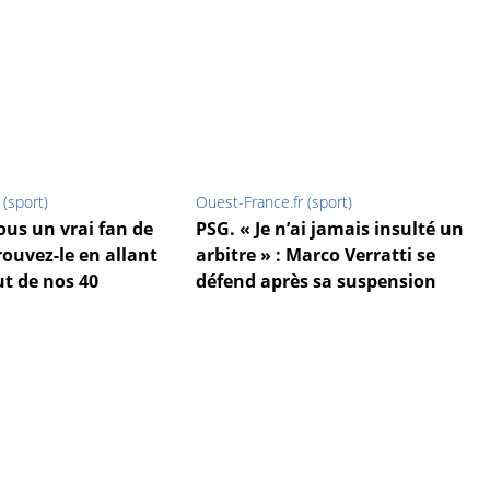
 (sport)
Ouest-France.fr (sport)
ous un vrai fan de
PSG. « Je n’ai jamais insulté un
ouvez-le en allant
arbitre » : Marco Verratti se
t de nos 40
défend après sa suspension