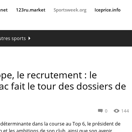
.net
123ru.market
Sportsweek.org
Iceprice.info
utres sports
pe, le recrutement : le
 fait le tour des dossiers de
0
144
 déterminante dans la course au Top 6, le président de
 et les ambitions de son club, ainsi que son avenir.