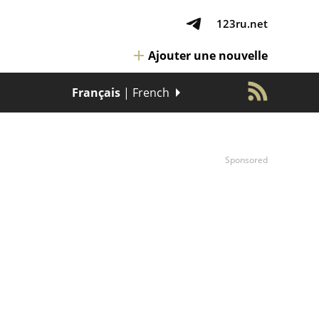
123ru.net
Ajouter une nouvelle
Français
| French
Sponsored