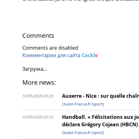
Comments
Comments are disabled
Комментарии для сайта
Cackl
e
Загрузка...
More news:
Auxerre - Nice : sur quelle chaî
10/05/2026 05:20
Ouest-France.fr (sport)
Handball. « Félicitations aux jo
10/05/2026 05:13
déclare Grégory Cojean (HBCN)
Ouest-France.fr (sport)