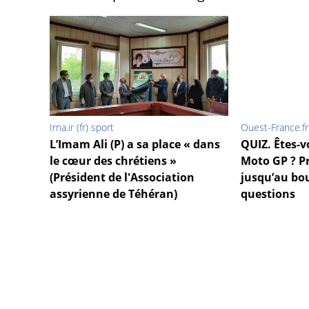
Irna.ir (fr) sport
Ouest-France.fr
L’Imam Ali (P) a sa place « dans
QUIZ. Êtes-v
le cœur des chrétiens »
Moto GP ? Pr
(Président de l'Association
jusqu’au bou
assyrienne de Téhéran)
questions