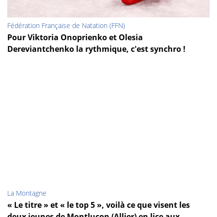
Fédération Française de Natation (FFN)
Pour Viktoria Onoprienko et Olesia
Dereviantchenko la rythmique, c'est synchro !
La Montagne
« Le titre » et « le top 5 », voilà ce que visent les
deux jeunes de Montluçon (Allier) en lice aux