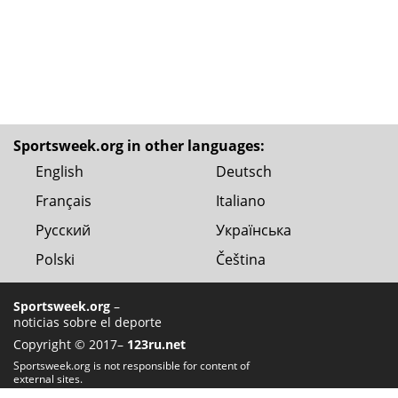
Sportsweek.org in other languages:
English
Deutsch
Français
Italiano
Русский
Українська
Polski
Čeština
Sportsweek.org
–
noticias sobre el deporte
Copyright © 2017–
123ru.net
Sportsweek.org is not responsible for content of
external sites.