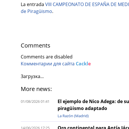
La entrada
VIII CAMPEONATO DE ESPAÑA DE ME
de Piragüismo
.
Comments
Comments are disabled
Комментарии для сайта
Cackl
e
Загрузка...
More news:
El ejemplo de Nico Adega: de s
01/08/2026 01:41
piragüismo adaptado
La Razón (Madrid)
Oro continental para Antía Jáco
14/06/2026 17:25