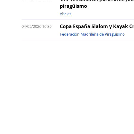
piragüismo
Abc.es
Copa España Slalom y Kayak C
04/05/2026 16:39
Federación Madrileña de Piragüismo