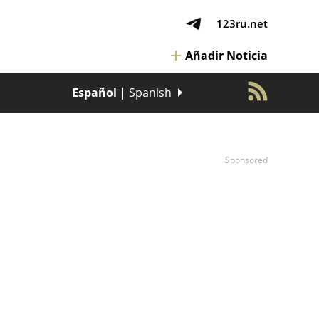
123ru.net
Añadir Noticia
Español
| Spanish
Sponsored