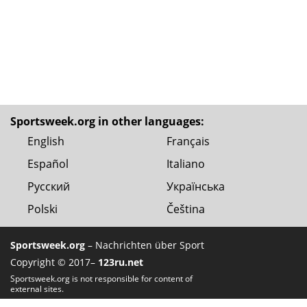
Sportsweek.org in other languages:
English
Français
Español
Italiano
Русский
Українська
Polski
Čeština
Sportsweek.org
– Nachrichten über Sport
Copyright © 2017–
123ru.net
Sportsweek.org is not responsible for content of
external sites.