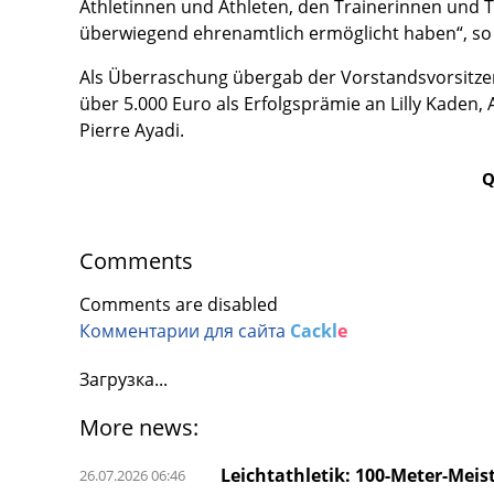
Athletinnen und Athleten, den Trainerinnen und Tr
überwiegend ehrenamtlich ermöglicht haben“, so
Als Überraschung übergab der Vorstandsvorsitz
über 5.000 Euro als Erfolgsprämie an Lilly Kaden,
Pierre Ayadi.
Q
Comments
Comments are disabled
Комментарии для сайта
Cackl
e
Загрузка...
More news:
Leichtathletik: 100-Meter-Meis
26.07.2026 06:46