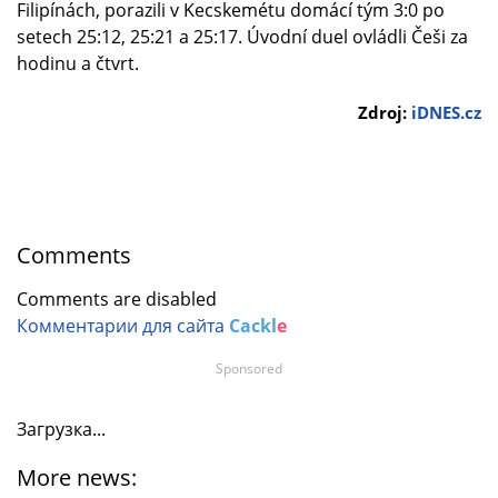
Filipínách, porazili v Kecskemétu domácí tým 3:0 po
setech 25:12, 25:21 a 25:17. Úvodní duel ovládli Češi za
hodinu a čtvrt.
Zdroj:
iDNES.cz
Comments
Comments are disabled
Комментарии для сайта
Cackl
e
Sponsored
Загрузка...
More news: