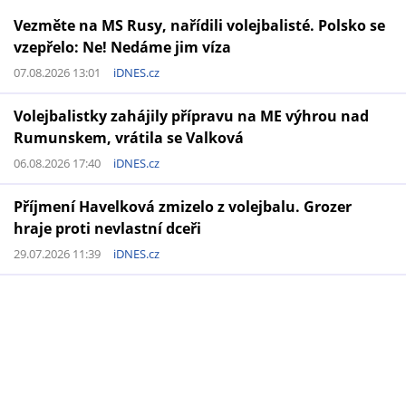
Vezměte na MS Rusy, nařídili volejbalisté. Polsko se
vzepřelo: Ne! Nedáme jim víza
07.08.2026 13:01
iDNES.cz
Volejbalistky zahájily přípravu na ME výhrou nad
Rumunskem, vrátila se Valková
06.08.2026 17:40
iDNES.cz
Příjmení Havelková zmizelo z volejbalu. Grozer
hraje proti nevlastní dceři
29.07.2026 11:39
iDNES.cz