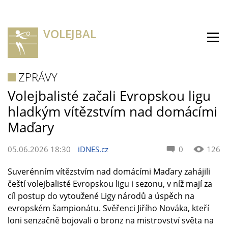
VOLEJBAL
ZPRÁVY
Volejbalisté začali Evropskou ligu
hladkým vítězstvím nad domácími
Maďary
05.06.2026 18:30
iDNES.cz
0
126
Suverénním vítězstvím nad domácími Maďary zahájili
čeští volejbalisté Evropskou ligu i sezonu, v níž mají za
cíl postup do vytoužené Ligy národů a úspěch na
evropském šampionátu. Svěřenci Jiřího Nováka, kteří
loni senzačně bojovali o bronz na mistrovství světa na