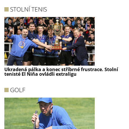
STOLNÍ TENIS
Ukradená pálka a konec stříbrné frustrace. Stolní
tenisté El Niňa ovládli extraligu
GOLF