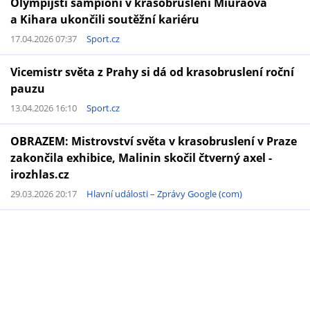
Olympijští šampioni v krasobruslení Miuraová
a Kihara ukončili soutěžní kariéru
17.04.2026 07:37
Sport.cz
Vicemistr světa z Prahy si dá od krasobruslení roční
pauzu
13.04.2026 16:10
Sport.cz
OBRAZEM: Mistrovství světa v krasobruslení v Praze
zakončila exhibice, Malinin skočil čtverný axel -
irozhlas.cz
29.03.2026 20:17
Hlavní události – Zprávy Google (com)