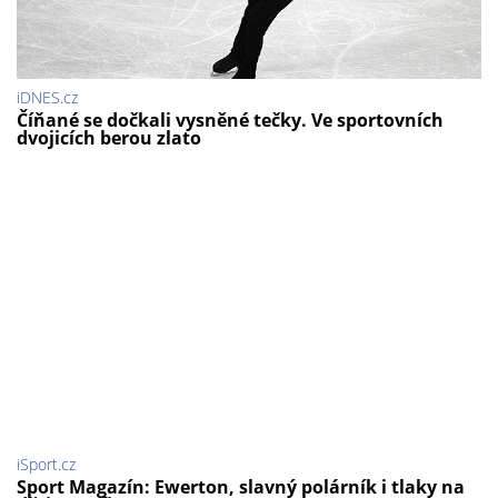
iDNES.cz
Číňané se dočkali vysněné tečky. Ve sportovních
dvojicích berou zlato
iSport.cz
Sport Magazín: Ewerton, slavný polárník i tlaky na