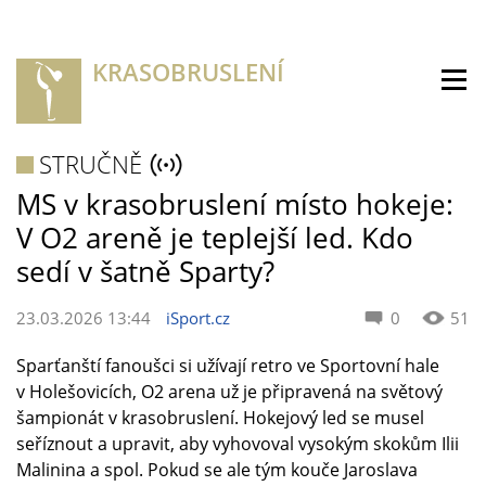
KRASOBRUSLENÍ
STRUČNĚ
MS v krasobruslení místo hokeje:
V O2 areně je teplejší led. Kdo
sedí v šatně Sparty?
23.03.2026 13:44
iSport.cz
0
51
Sparťanští fanoušci si užívají retro ve Sportovní hale
v Holešovicích, O2 arena už je připravená na světový
šampionát v krasobruslení. Hokejový led se musel
seříznout a upravit, aby vyhovoval vysokým skokům Ilii
Malinina a spol. Pokud se ale tým kouče Jaroslava