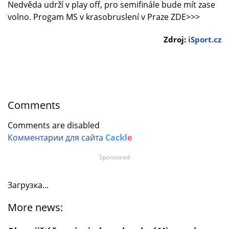
Nedvěda udrží v play off, pro semifinále bude mít zase
volno. Progam MS v krasobruslení v Praze ZDE>>>
Zdroj:
iSport.cz
Comments
Comments are disabled
Комментарии для сайта
Cackl
e
Sponsored
Загрузка...
More news: