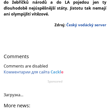
do žebříčků národů a do LA pojedou jen ty
dlouhodobě nejúspěšnější státy. Jistotu tak nemají
ani olympijští vítězové.
Zdroj:
Český vodácký server
Comments
Comments are disabled
Комментарии для сайта
Cackl
e
Sponsored
Загрузка...
More news: