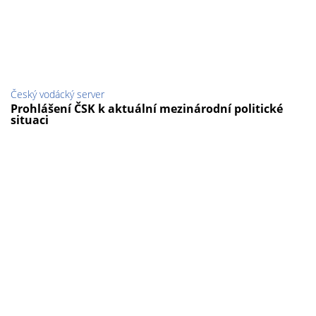
Český vodácký server
Prohlášení ČSK k aktuální mezinárodní politické
situaci