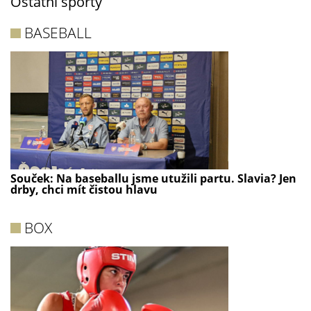
Ostatní sporty
BASEBALL
Souček: Na baseballu jsme utužili partu. Slavia? Jen
drby, chci mít čistou hlavu
BOX