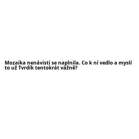
Mozaika nenávisti se naplnila. Co k ní vedlo a myslí
to už Tvrdík tentokrát vážně?