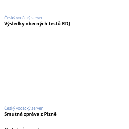
Český vodácký server
Výsledky obecných testů RDJ
Český vodácký server
Smutná zpráva z Plzně