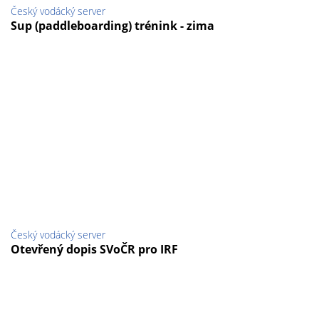
Český vodácký server
Sup (paddleboarding) trénink - zima
Český vodácký server
Otevřený dopis SVoČR pro IRF