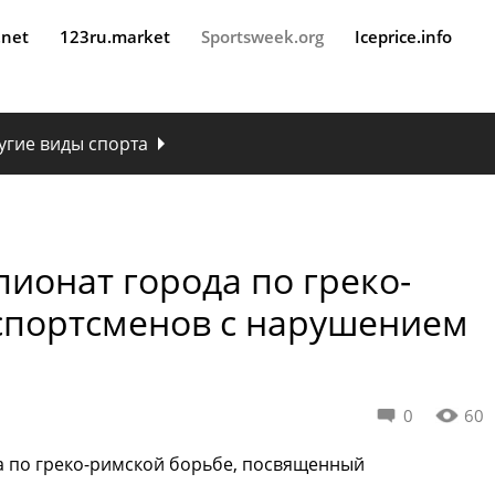
.net
123ru.market
Sportsweek.org
Iceprice.info
угие виды спорта
ионат города по греко-
спортсменов с нарушением
0
60
а по греко-римской борьбе, посвященный