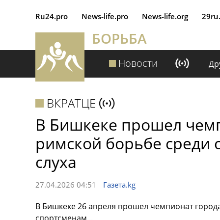
Ru24.pro
News‑life.pro
News‑life.org
29ru
БОРЬБА
Новости
Др
ВКРАТЦЕ
В Бишкеке прошел чемп
римской борьбе среди 
слуха
27.04.2026 04:51
Газета.kg
В Бишкеке 26 апреля прошел чемпионат город
спортсменам...