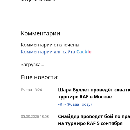
Комментарии
Комментарии отключены
Комментарии для сайта
Cackl
e
Загрузка...
Еще новости:
Шара Буллет проведёт схват
Вчера 19:24
турнире RAF в Москве
«RT» (Russia Today)
Снайдер проведет бой по п
05.08.2026 13:53
на турнире RAF 5 сентября