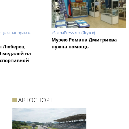
ецкая панорама»
«SakhaPress.ru» (Якутск)
Музею Романа Дмитриева
ы Люберец
нужна помощь
9 медалей на
 спортивной
АВТОСПОРТ