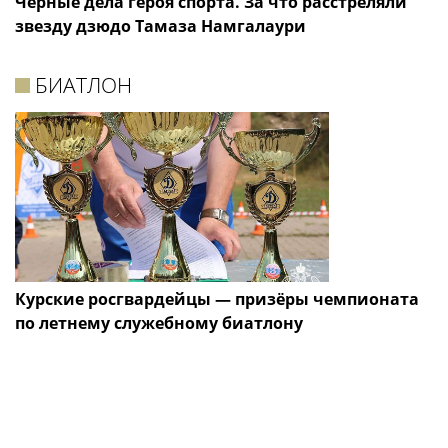
Черные дела героя спорта. За что расстреляли
звезду дзюдо Тамаза Намгалаури
БИАТЛОН
Курские росгвардейцы — призёры чемпионата
по летнему служебному биатлону