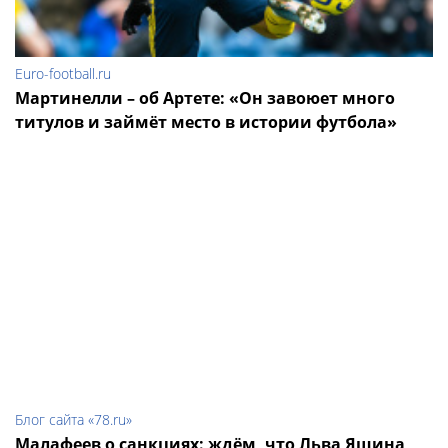
Euro-football.ru
Мартинелли – об Артете: «Он завоюет много
титулов и займёт место в истории футбола»
Блог сайта «78.ru»
Малафеев о санкциях: ждём, что Льва Яшина