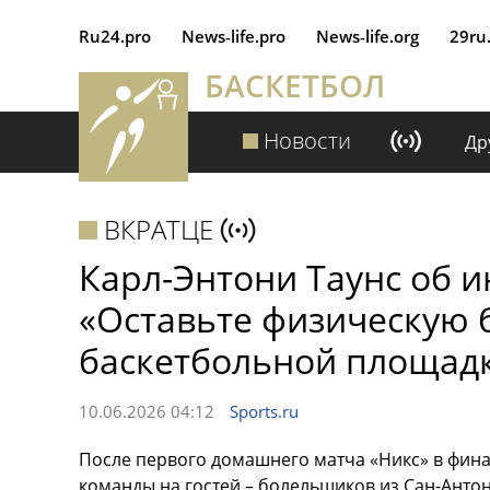
Ru24.pro
News‑life.pro
News‑life.org
29ru
БАСКЕТБОЛ
Новости
Др
ВКРАТЦЕ
Карл-Энтони Таунс об 
«Оставьте физическую 
баскетбольной площад
10.06.2026 04:12
Sports.ru
После первого домашнего матча «Никс» в фин
команды на гостей – болельщиков из Сан-Анто