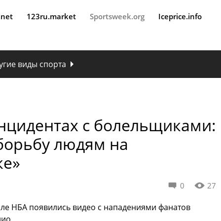
.net
123ru.market
Sportsweek.org
Iceprice.info
угие виды спорта
инцидентах с болельщиками:
борьбу людям на
ке»
0
27
але НБА появились видео с нападениями фанатов
нио.