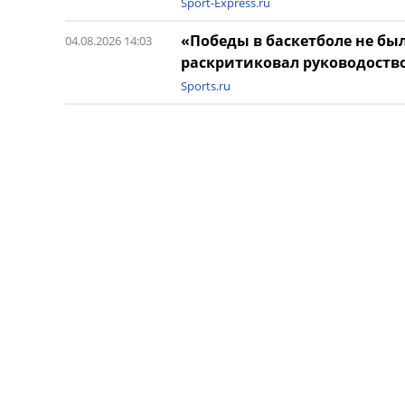
Sport-Express.ru
«Победы в баскетболе не бы
04.08.2026 14:03
раскритиковал руководоств
Sports.ru