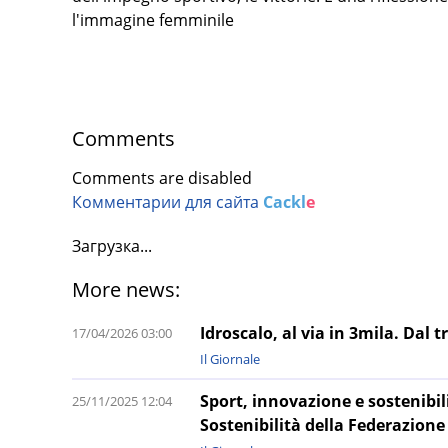
l'immagine femminile
Comments
Comments are disabled
Комментарии для сайта
Cackl
e
Загрузка...
More news:
Idroscalo, al via in 3mila. Dal t
17/04/2026 03:00
Il Giornale
Sport, innovazione e sostenibil
25/11/2025 12:04
Sostenibilità della Federazione