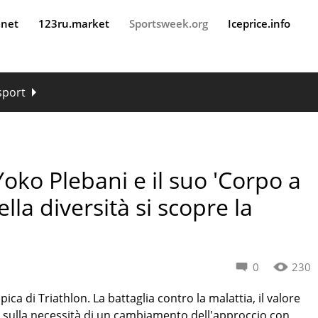
.net
123ru.market
Sportsweek.org
Iceprice.info
 sport
oko Plebani e il suo 'Corpo a
ella diversità si scopre la
0
230
ica di Triathlon. La battaglia contro la malattia, il valore
one sulla necessità di un cambiamento dell'approccio con