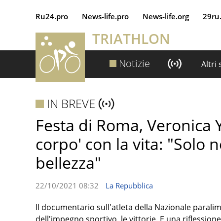
Ru24.pro
News‑life.pro
News‑life.org
29ru
TRIATHLON
Notizie
Altri
IN BREVE
Festa di Roma, Veronica Y
corpo' con la vita: "Solo n
bellezza"
22/10/2021 08:32
La Repubblica
Il documentario sull'atleta della Nazionale paralimp
dell'impegno sportivo, le vittorie. E una riflessi