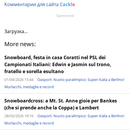
Комментарии для сайта
Cackl
e
Sponsored
Загрузка...
More news:
Snowboard, festa in casa Coratti nel PSL dei
Campionati Italiani: Edwin e Jasmin sul trono,
fratello e sorella esultano
01/04/2026 15:44
Oasport: Nuoto paralimpico: Super-Italia a Berlino!
Morlacchi, medaglie e record
Snowboardcross: a Mt. St. Anne gioie per Bankes
(che si prende anche la Coppa) e Lambert
28/03/2026 18:16
Oasport: Nuoto paralimpico: Super-Italia a Berlino!
Morlacchi, medaglie e record