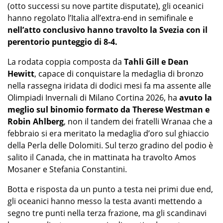
(otto successi su nove partite disputate), gli oceanici
hanno regolato l’Italia all’extra-end in semifinale e
nell’atto conclusivo hanno travolto la Svezia con il
perentorio punteggio di 8-4.
La rodata coppia composta da
Tahli Gill e Dean
Hewitt
, capace di conquistare la medaglia di bronzo
nella rassegna iridata di dodici mesi fa ma assente alle
Olimpiadi Invernali di Milano Cortina 2026, ha
avuto la
meglio sul binomio formato da Therese Westman e
Robin Ahlberg
, non il tandem dei fratelli Wranaa che a
febbraio si era meritato la medaglia d’oro sul ghiaccio
della Perla delle Dolomiti. Sul terzo gradino del podio è
salito il Canada, che in mattinata ha travolto Amos
Mosaner e Stefania Constantini.
Botta e risposta da un punto a testa nei primi due end,
gli oceanici hanno messo la testa avanti mettendo a
segno tre punti nella terza frazione, ma gli scandinavi