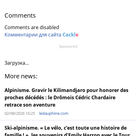
Comments
Comments are disabled
Комментарии для сайта
Cackl
e
Sponsored
Загрузка...
More news:
Alpinisme. Gravir le Kilimandjaro pour honorer des
proches décédés : le Drômois Cédric Chardaire
retrace son aventure
02/08/2026 16:25
ledauphine.com
Ski-alpinisme. « Le vélo, c’est toute une histoire de
famille ! », les souvenirs d'Emily Harrop avec le Tour