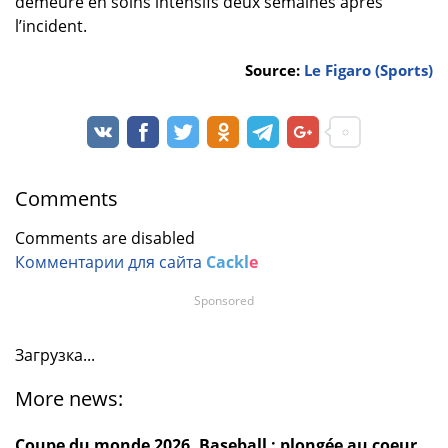
demeure en soins intensifs deux semaines après
l’incident.
Source:
Le Figaro (Sports)
Comments
Comments are disabled
Комментарии для сайта
Cackl
e
Sponsored
Загрузка...
More news:
Coupe du monde 2026. Baseball : plongée au coeur