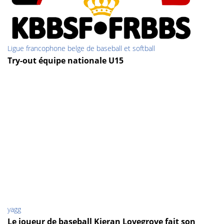
Ligue francophone belge de baseball et softball
Try-out équipe nationale U15
yagg
Le joueur de baseball Kieran Lovegrove fait son