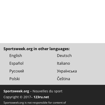
Sportsweek.org in other languages:
English
Deutsch
Español
Italiano
Русский
Українська
Polski
Čeština
Sportsweek.org
– Nouvelles du sport
Copyright © 2017–
123ru.net
Sportsweek.org is not responsible for content of