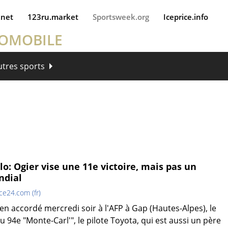
.net
123ru.market
Sportsweek.org
Iceprice.info
TOMOBILE
utres sports
o: Ogier vise une 11e victoire, mais pas un
ndial
ce24.com (fr)
en accordé mercredi soir à l'AFP à Gap (Hautes-Alpes), le
 94e "Monte-Carl'", le pilote Toyota, qui est aussi un père