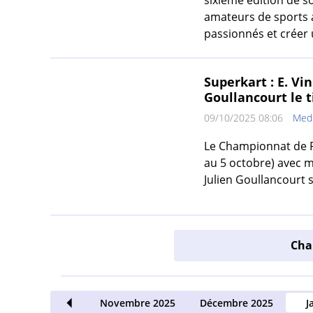
sixième édition de s
amateurs de sports 
passionnés et créer
Superkart : E. Vi
Goullancourt le t
09/10/2025 08:06
Medi
Le Championnat de Fr
au 5 octobre) avec m
Julien Goullancourt s
Char
Octobre 2025
Novembre 2025
Décembre 2025
J