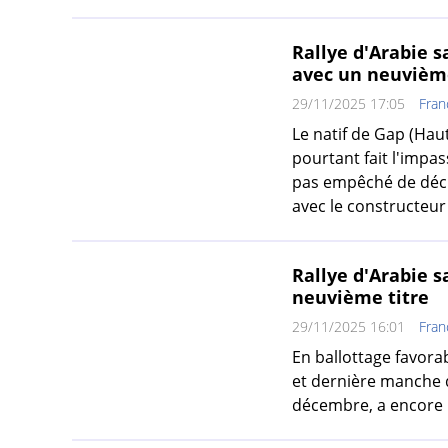
Rallye d'Arabie 
avec un neuvième
29/11/2025 17:05
Fran
Le natif de Gap (Haut
pourtant fait l'impas
pas empêché de décr
avec le constructeur
Rallye d'Arabie 
neuvième titre
29/11/2025 16:01
Fran
En ballottage favora
et dernière manche de
décembre, a encore u