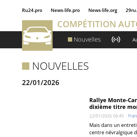
Ru24.pro
News‑life.pro
News‑life.org
29ru
COMPÉTITION AU
Nouvelles
A
NOUVELLES
22/01/2026
Rallye Monte-Carl
dixième titre mo
22/01/2026 06:45
Fran
Mais dans un entreti
centre névralgique du