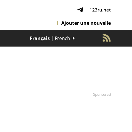
123ru.net
Ajouter une nouvelle
Français
| French
Sponsored