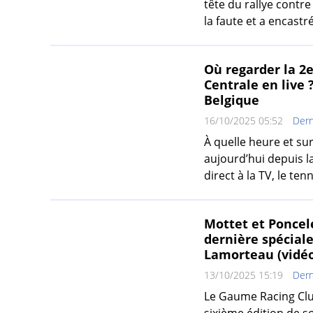
tête du rallye contre
la faute et a encastr
Où regarder la 2e
Centrale en live 
Belgique
16/10/2025 05:52
Dern
À quelle heure et sur
aujourd’hui depuis la
direct à la TV, le tenn
Mottet et Poncel
dernière spéciale
Lamorteau (vidéo
13/10/2025 15:19
Dern
Le Gaume Racing Club