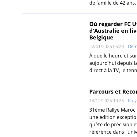
de famille de 42 ans, 
Où regarder FC Ut
d'Australie en liv
Belgique
22/01/2026 05:23
Dern
À quelle heure et sur
aujourd’hui depuis la
direct à la TV, le tenn
Parcours et Reco
13/12/2025 10:26
Rall
31ème Rallye Maroc C
une édition exceptio
quête de précision e
référence dans l’univ