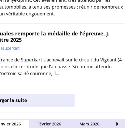
on rallye-sprint. Cet événement, très attendu par les
automobiles, a tenu ses promesses : réunir de nombreux
 un véritable engouement.
nuales remporte la médaille de l’épreuve, J.
itre 2025
asuperkart
ance de Superkart s’achevait sur le circuit du Vigeant (4
oins d’incertitude que l’an passé. Si comme attendu,
’octroie sa 3è couronne, il...
ger la suite
anvier 2026
Février 2026
Mars 2026
Avri