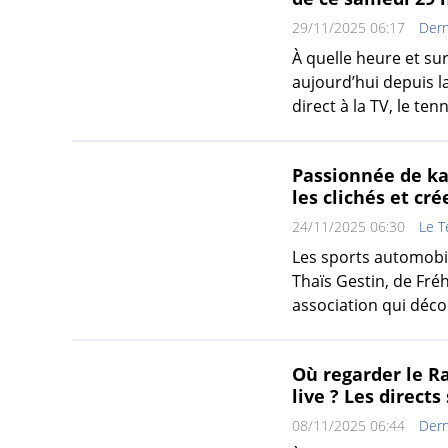
29/11/2025 06:17
Dern
À quelle heure et sur
aujourd’hui depuis la
direct à la TV, le tenn
Passionnée de kar
les clichés et cr
24/11/2025 06:30
Le 
Les sports automobile
Thaïs Gestin, de Fré
association qui décoif
Où regarder le Ra
live ? Les direct
08/11/2025 06:44
Dern