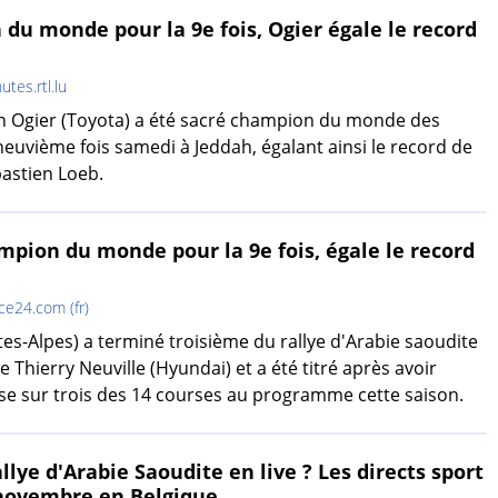
du monde pour la 9e fois, Ogier égale le record
utes.rtl.lu
en Ogier (Toyota) a été sacré champion du monde des
neuvième fois samedi à Jeddah, égalant ainsi le record de
astien Loeb.
mpion du monde pour la 9e fois, égale le record
ce24.com (fr)
tes-Alpes) a terminé troisième du rallye d'Arabie saoudite
 Thierry Neuville (Hyundai) et a été titré après avoir
sse sur trois des 14 courses au programme cette saison.
llye d'Arabie Saoudite en live ? Les directs sport
 novembre en Belgique