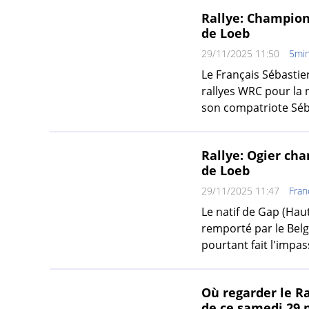
Rallye: Champion 
de Loeb
29/11/2025 11:50
5min
Le Français Sébasti
rallyes WRC pour la 
son compatriote Séb
Rallye: Ogier cha
de Loeb
29/11/2025 11:47
Fran
Le natif de Gap (Hau
remporté par le Belge
pourtant fait l'impa
Où regarder le Ra
de ce samedi 29