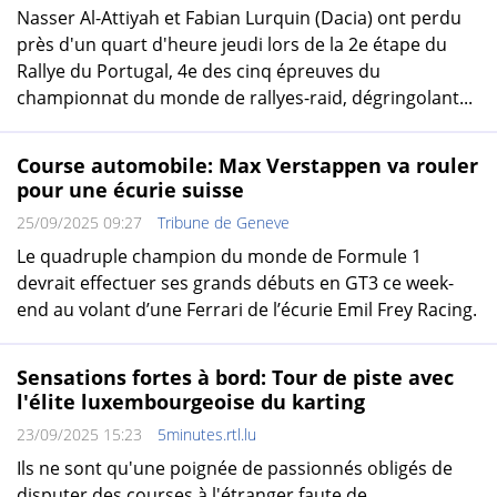
Nasser Al-Attiyah et Fabian Lurquin (Dacia) ont perdu
près d'un quart d'heure jeudi lors de la 2e étape du
Rallye du Portugal, 4e des cinq épreuves du
championnat du monde de rallyes-raid, dégringolant...
Course automobile: Max Verstappen va rouler
pour une écurie suisse
25/09/2025 09:27
Tribune de Geneve
Le quadruple champion du monde de Formule 1
devrait effectuer ses grands débuts en GT3 ce week-
end au volant d’une Ferrari de l’écurie Emil Frey Racing.
Sensations fortes à bord: Tour de piste avec
l'élite luxembourgeoise du karting
23/09/2025 15:23
5minutes.rtl.lu
Ils ne sont qu'une poignée de passionnés obligés de
disputer des courses à l'étranger faute de