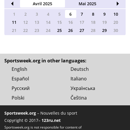
2025
Avril 2025
Mai 2025
Jui
1
2
3
4
5
6
7
8
9
10
11
12
13
14
15
16
17
18
19
20
21
22
23
24
25
26
27
28
29
30
Sportsweek.org in other languages:
English
Deutsch
Español
Italiano
Русский
Українська
Polski
Čeština
Sportsweek.org
– Nouvelles du sport
Copyright © 2017–
123ru.net
Sportsweek.org is not responsible for content of