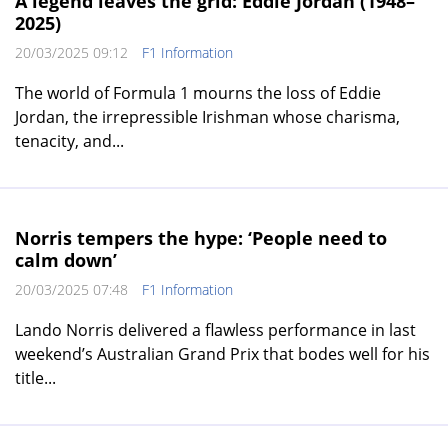
A legend leaves the grid: Eddie Jordan (1948–
2025)
20/03/2025 09:12
F1 Information
The world of Formula 1 mourns the loss of Eddie
Jordan, the irrepressible Irishman whose charisma,
tenacity, and...
Norris tempers the hype: ‘People need to
calm down’
20/03/2025 07:48
F1 Information
Lando Norris delivered a flawless performance in last
weekend’s Australian Grand Prix that bodes well for his
title...