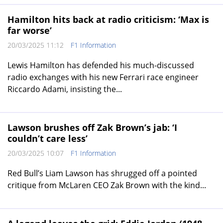
Hamilton hits back at radio criticism: ‘Max is
far worse’
20/03/2025 11:12
F1 Information
Lewis Hamilton has defended his much-discussed
radio exchanges with his new Ferrari race engineer
Riccardo Adami, insisting the...
Lawson brushes off Zak Brown’s jab: ‘I
couldn’t care less’
20/03/2025 10:07
F1 Information
Red Bull’s Liam Lawson has shrugged off a pointed
critique from McLaren CEO Zak Brown with the kind...