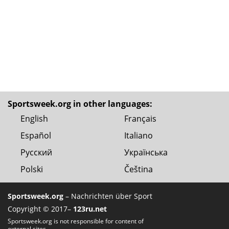
Sportsweek.org in other languages:
English
Français
Español
Italiano
Русский
Українська
Polski
Čeština
Sportsweek.org
– Nachrichten über Sport
Copyright © 2017–
123ru.net
Sportsweek.org is not responsible for content of
external sites.