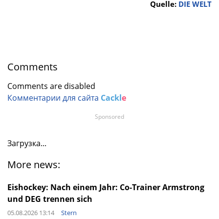
Quelle:
DIE WELT
Comments
Comments are disabled
Комментарии для сайта
Cackl
e
Sponsored
Загрузка...
More news:
Eishockey: Nach einem Jahr: Co-Trainer Armstrong
und DEG trennen sich
05.08.2026 13:14
Stern