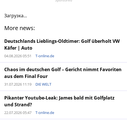
Sponsored
Загрузка...
More news:
Deutschlands Lieblings-Oldtimer: Golf überholt VW
Käfer | Auto
04.08.2026 05:51
T-online.de
Chaos im deutschen Golf – Gericht nimmt Favoriten
aus dem Final Four
31.07.2026 11:19
DIE WELT
Pikanter Youtube-Leak: James bald mit Golfplatz
und Strand?
22.07.2026 05:47
T-online.de