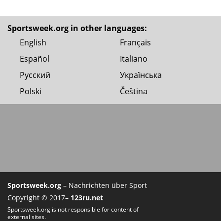
Sportsweek.org in other languages:
English
Français
Español
Italiano
Русский
Українська
Polski
Čeština
Sportsweek.org
– Nachrichten über Sport
Copyright © 2017–
123ru.net
Sportsweek.org is not responsible for content of
external sites.