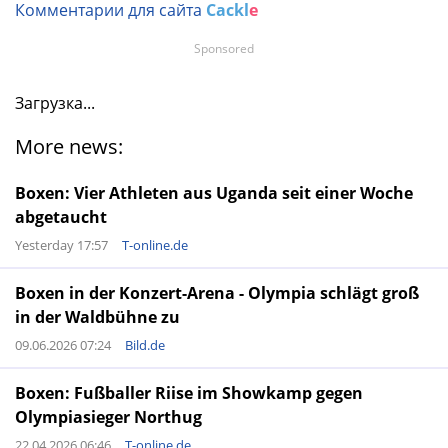
Комментарии для сайта
Cackl
e
Sponsored
Загрузка...
More news:
Boxen: Vier Athleten aus Uganda seit einer Woche
abgetaucht
Yesterday 17:57
T-online.de
Boxen in der Konzert-Arena - Olympia schlägt groß
in der Waldbühne zu
09.06.2026 07:24
Bild.de
Boxen: Fußballer Riise im Showkamp gegen
Olympiasieger Northug
22.04.2026 06:46
T-online.de