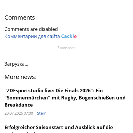
Comments
Comments are disabled
Комментарии для сайта
Cackl
e
Sponsored
Загрузка...
More news:
"ZDFsportstudio live: Die Finals 2026": Ein
"Sommermärchen" mit Rugby, Bogenschießen und
Breakdance
20.07.2026 07:00
Stern
Erfolgreicher Saisonstart und Ausblick auf die